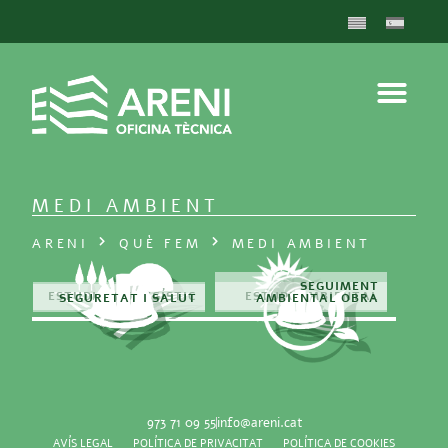
MEDI AMBIENT
ARENI
QUÈ FEM
MEDI AMBIENT
SEGUIMENT
SEGUIMENT
ESTUDI PAISATGÍSTIC
ESTUDI PAISATGÍSTIC
ESTUDI AMBIENTAL
ESTUDI AMBIENTAL
SEGURETAT I SALUT
SEGURETAT I SALUT
AMBIENTAL OBRA
AMBIENTAL OBRA
973 71 09 55
info@areni.cat
AVÍS LEGAL
POLÍTICA DE PRIVACITAT
POLÍTICA DE COOKIES